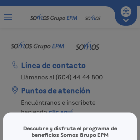
Ir a mi empresa de servicios
A-
A
A+
Línea de contacto
Llámanos al
(604) 44 44 800
Puntos de atención
Encuéntranos e inscríbete
haciendo
clic aquí
Descubre y disfruta el programa de
Inicio
beneficios Somos Grupo EPM