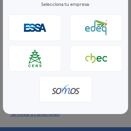
ViveSomos
Selecciona tu empresa:
CrediSomos
Ofertas ViveSomos
Ofertas CrediSomos
Preguntas frecuentes
Cambiar empresa
Transacciones
Iniciar sesión
Inscríbete gratis
Términos y condiciones