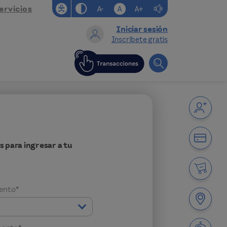
ervicios
A-
A
A+
Iniciar sesión
Inscríbete gratis
s para ingresar a tu
mento*