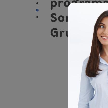
program
Somos
Grupo EP