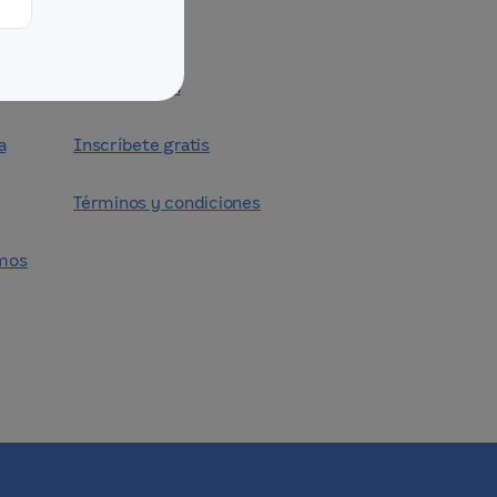
entes
Iniciar sesión
a
Inscríbete gratis
Términos y condiciones
mos