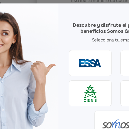
a
Escribe tu número de docu
Escribe tu contraseña*
Descubre y disfruta el
beneficios Somos 
M!
Selecciona tu em
Recordar datos
¿
Ingr
¿Aún no estás insc
Inscríbet