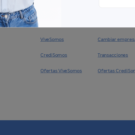
Inicio
Preguntas frecu
ViveSomos
Cambiar empres
CrediSomos
Transacciones
Ofertas ViveSomos
Ofertas CrediSo