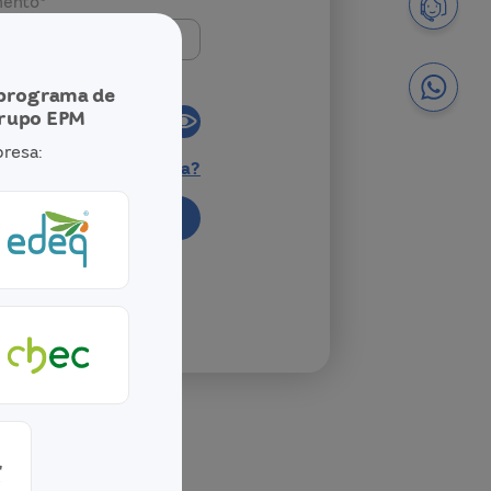
mento*
 programa de
Grupo EPM
presa:
Olvidaste tu contraseña?
esar
rito al programa?
e gratis