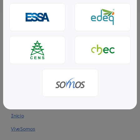
Línea de contacto
Llámanos al
(604) 44 44 800
Puntos de atención
Encuéntranos e inscríbete
haciendo
clic aquí
Inicio
ViveSomos